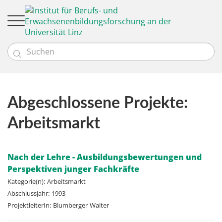

Institut
Team
Leitbild
Bildungsgütesiegel
Abgeschlossene Projekte:
Profil
Forschung
Bildungseinrichtungen (EBQ)
News
Arbeitsmarkt
Aktuelle Projekte
Unsere Kund:innen
Bibliotheken (Q-BIB)
Abgeschlossene Projekte
Kontakt
Projektsuche
Nach der Lehre - Ausbildungsbewertungen und
Perspektiven junger Fachkräfte
Kategorie(n):
Arbeitsmarkt
Abschlussjahr:
1993
ProjektleiterIn:
Blumberger
Walter