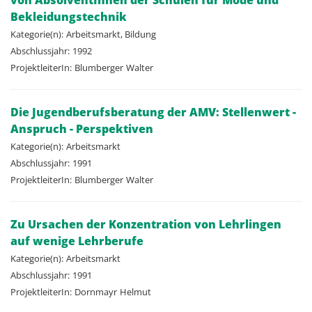
von AbsolventInnen der Schulen für Mode und
Bekleidungstechnik
Kategorie(n):
Arbeitsmarkt, Bildung
Abschlussjahr:
1992
ProjektleiterIn:
Blumberger
Walter
Die Jugendberufsberatung der AMV: Stellenwert -
Anspruch - Perspektiven
Kategorie(n):
Arbeitsmarkt
Abschlussjahr:
1991
ProjektleiterIn:
Blumberger
Walter
Zu Ursachen der Konzentration von Lehrlingen
auf wenige Lehrberufe
Kategorie(n):
Arbeitsmarkt
Abschlussjahr:
1991
ProjektleiterIn:
Dornmayr
Helmut