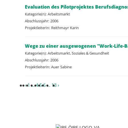
Evaluation des Pilotprojektes Berufsdiag
Kategorie(n):
Arbeitsmarkt
Abschlussjahr:
2006
ProjektleiterIn:
Reithmayr
Karin
Wege zu einer ausgewogenen "Work-Life-Ba
Kategorie(n):
Arbeitsmarkt, Soziales & Gesundheit
Abschlussjahr:
2006
ProjektleiterIn:
Auer
Sabine
‹
1
...
4
5
6
...
13
›