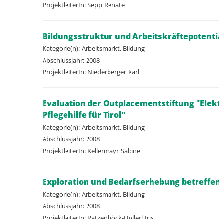
ProjektleiterIn:
Sepp
Renate
Bildungsstruktur und Arbeitskräftepotent
Kategorie(n):
Arbeitsmarkt, Bildung
Abschlussjahr:
2008
ProjektleiterIn:
Niederberger
Karl
Evaluation der Outplacementstiftung "Elek
Pflegehilfe für Tirol"
Kategorie(n):
Arbeitsmarkt, Bildung
Abschlussjahr:
2008
ProjektleiterIn:
Kellermayr
Sabine
Exploration und Bedarfserhebung betreffe
Kategorie(n):
Arbeitsmarkt, Bildung
Abschlussjahr:
2008
ProjektleiterIn:
Ratzenböck-Höllerl
Iris