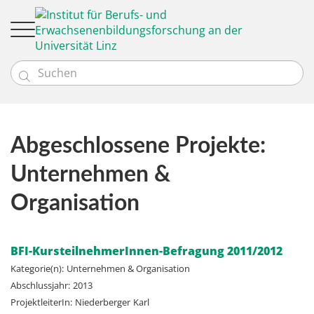

Institut
Team
Leitbild
Bildungsgütesiegel
Abgeschlossene Projekte:
Profil
Forschung
Bildungseinrichtungen (EBQ)
News
Unternehmen &
Aktuelle Projekte
Unsere Kund:innen
Bibliotheken (Q-BIB)
Abgeschlossene Projekte
Kontakt
Organisation
Projektsuche
BFI-KursteilnehmerInnen-Befragung 2011/2012
Kategorie(n):
Unternehmen & Organisation
Abschlussjahr:
2013
ProjektleiterIn:
Niederberger
Karl