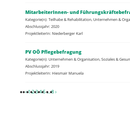
MitarbeiterInnen- und Führungskräftebefra
Kategorie(n):
Teilhabe & Rehabilitation, Unternehmen & Orga
Abschlussjahr:
2020
ProjektleiterIn:
Niederberger
Karl
PV OÖ Pflegebefragung
Kategorie(n):
Unternehmen & Organisation, Soziales & Gesu
Abschlussjahr:
2019
ProjektleiterIn:
Hiesmair
Manuela
‹
1
2
3
4
5
...
8
›