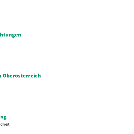
chtungen
n Oberösterreich
ung
ndheit