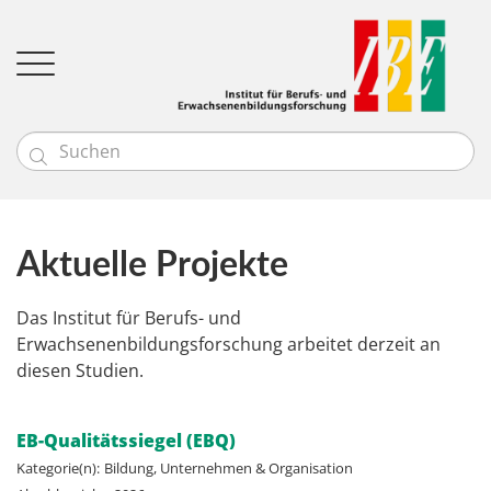

Institut
Team
Leitbild
Bildungsgütesiegel
Aktuelle Projekte
Profil
Forschung
Bildungseinrichtungen (EBQ)
News
Aktuelle Projekte
Unsere Kund:innen
Bibliotheken (Q-BIB)
Das Institut für Berufs- und
Abgeschlossene Projekte
Kontakt
Erwachsenenbildungsforschung arbeitet derzeit an
diesen Studien.
Projektsuche
EB-Qualitätssiegel (EBQ)
Kategorie(n):
Bildung, Unternehmen & Organisation