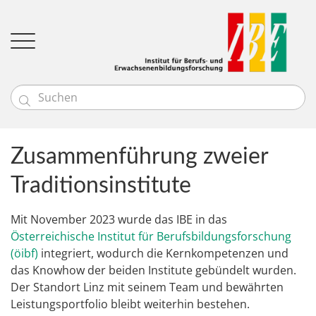

Institut
Team
Zusammenführung zweier
Leitbild
Bildungsgütesiegel
Profil
Forschung
Traditionsinstitute
Bildungseinrichtungen (EBQ)
News
Aktuelle Projekte
Unsere Kund:innen
Bibliotheken (Q-BIB)
Abgeschlossene Projekte
Mit November 2023 wurde das IBE in das
Kontakt
Österreichische Institut für Berufsbildungsforschung
Projektsuche
(öibf)
integriert, wodurch die Kernkompetenzen und
das Knowhow der beiden Institute gebündelt wurden.
Der Standort Linz mit seinem Team und bewährten
Leistungsportfolio bleibt weiterhin bestehen.