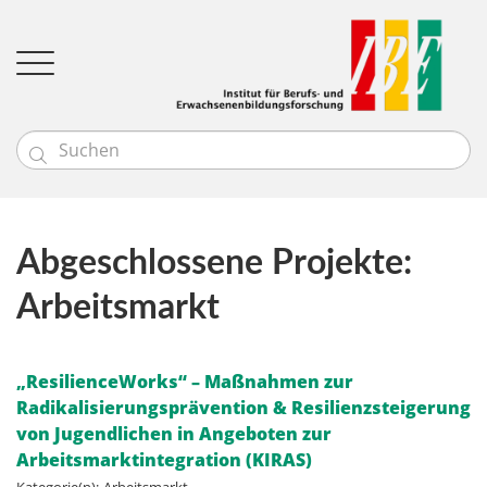

Institut
Team
Leitbild
Bildungsgütesiegel
Abgeschlossene Projekte:
Profil
Forschung
Bildungseinrichtungen (EBQ)
News
Arbeitsmarkt
Aktuelle Projekte
Unsere Kund:innen
Bibliotheken (Q-BIB)
Abgeschlossene Projekte
Kontakt
Projektsuche
„ResilienceWorks“ – Maßnahmen zur
Radikalisierungsprävention & Resilienzsteigerung
von Jugendlichen in Angeboten zur
Arbeitsmarktintegration (KIRAS)